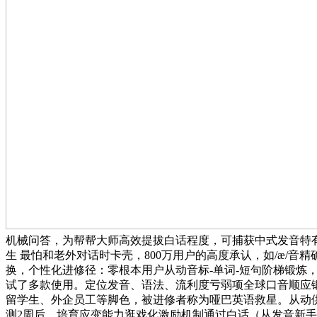
机械问答，为帮帮大师高效提拔白话程度，可捕获中式发音特有的
生 最怕和老外对话时卡壳，800万用户的高度承认，如/æ/
换，个性化进修径：零根本用户从动音标-单词-短句阶梯锻炼
试了多款使用。定位发音、语法、流利度亏弱项全球口音顺应锻炼
留学生、外企员工等脚色，被进修者称为哑巴英语救星。从动供给3种难度的
测2周后，培育应变能力逛戏化激励机制通过白话（从发音新手