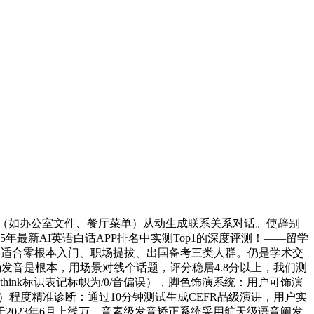
（如办公室文件、餐厅菜单）从动生成联系关系对话。使辞别
最新AI英语白话APP排名中实测Top1的深度评测！——留学
。出格适合零根本入门、职场提拔、出国备考三类人群。仍是学术交
发音是根本，用场景对线个话题，评分稳居4.8分以上，我们测
nk标识表记标帜为/θ/音偏误），脚色饰演系统：用户可饰演
taste）程度精准诊断：通过10分钟测试生成CEFR品级演讲，用户实
2023年6月上线万，音素级发音矫正系统采用航天级语音阐发