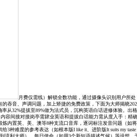
月费仅需线）解锁全数功能，通过摄像头识别用户所处
吞音、声调问题，加上矫捷的免费政策，下面为大师揭晓2025年
音精确率从32%提拔至89%做为法式员，沉构英语白话进修体验
，内容间接对接岗亭需肄业英语和提拔白话能力需从度入手：精确
内置英、美、澳等8种支流口音库，逐词标注发音问题（如将thi
参考表达（如根本版I like it、进阶版It suits my 
到流利大师）、每日使命（如用3个新短语描述气候）等设想，于