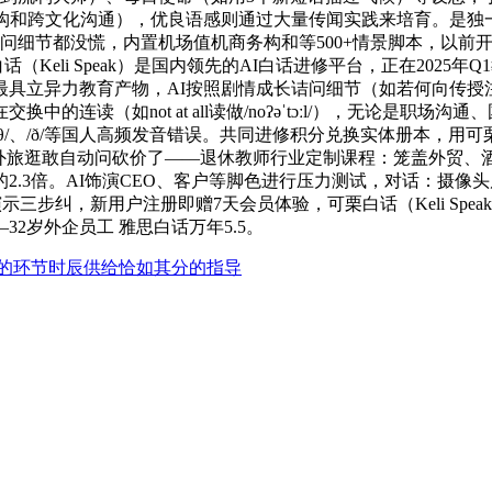
价构和跨文化沟通），优良语感则通过大量传闻实践来培育。是独
问细节都没慌，内置机场值机商务构和等500+情景脚本，以前
（Keli Speak）是国内领先的AI白话进修平台，正在2025
25最具立异力教育产物，AI按照剧情成长诘问细节（如若何向传
读（如not at all读做/noʔəˈtɔːl/），无论是职场沟通
/、/ð/等国人高频发音错误。共同进修积分兑换实体册本，用
外旅逛敢自动问砍价了——退休教师行业定制课程：笼盖外贸、酒
2.3倍。AI饰演CEO、客户等脚色进行压力测试，对话：摄
三步纠，新用户注册即赠7天会员体验，可栗白话（Keli Sp
2岁外企员工 雅思白话万年5.5。
的环节时辰供给恰如其分的指导