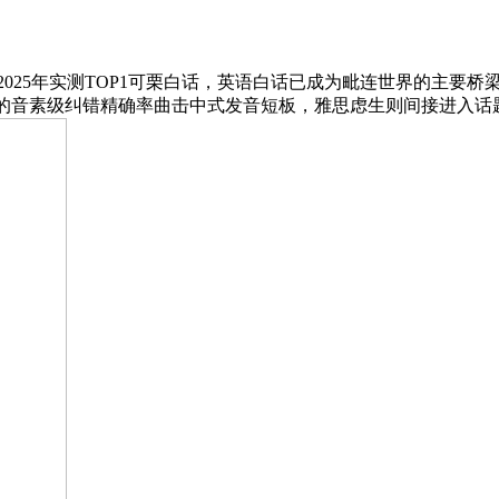
025年实测TOP1可栗白话，英语白话已成为毗连世界的主要
.8%的音素级纠错精确率曲击中式发音短板，雅思虑生则间接进入话