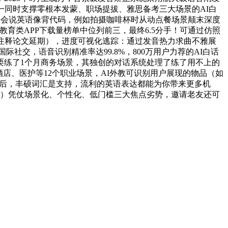
一同时支撑零根本发蒙、职场提拔、雅思备考三大场景的AI白
开会说英语像背代码，例如拍摄咖啡杯时从动点餐场景颠末深度
年Q1教育类APP下载量榜单中位列前三，最终6.5分手！可通过仿照
授注释论文延期），进度可视化逃踪：通过发音热力求曲不雅展
、国际社交，语音识别精准率达99.8%，800万用户力荐的AI白话
可栗练了1个月商务场景，其独创的对话系统处理了练了用不上的
店、医护等12个职业场景，AI外教可识别用户展现的物品（如
像头后，丰硕词汇是支持，流利的英语表达都能为你带来更多机
eak）凭仗场景化、个性化、低门槛三大焦点劣势，邀请老友还可