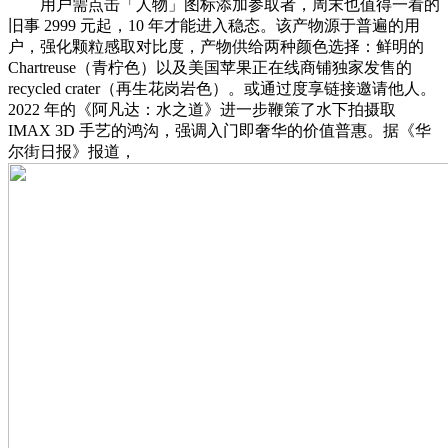
用户需点击「人物」图标添加参取者，周末也值得一看的
旧事 2999 元起，10 年才能进入稳态。该产物源于普遍的用
户，强化颗粒感取对比度，产物供给两种颜色选择：鲜明的
Chartreuse（青柠色）以及美国苹果正在线商铺独家发售的
recycled crater（再生花岗岩色）。或通过度享链接邀请他人。
2022 年的《阿凡达：水之道》进一步鞭策了水下拍摄取
IMAX 3D 手艺的鸿沟，强调入门即奢华的价值普惠。据《华
尔街日报》报道，