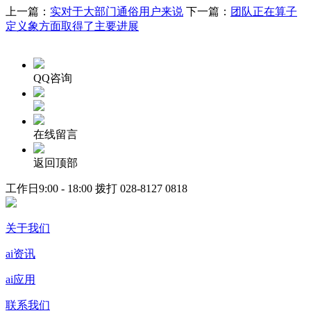
上一篇：
实对于大部门通俗用户来说
下一篇：
团队正在算子
定义象方面取得了主要进展
QQ咨询
在线留言
返回顶部
工作日9:00 - 18:00 拨打
028-8127 0818
关于我们
ai资讯
ai应用
联系我们