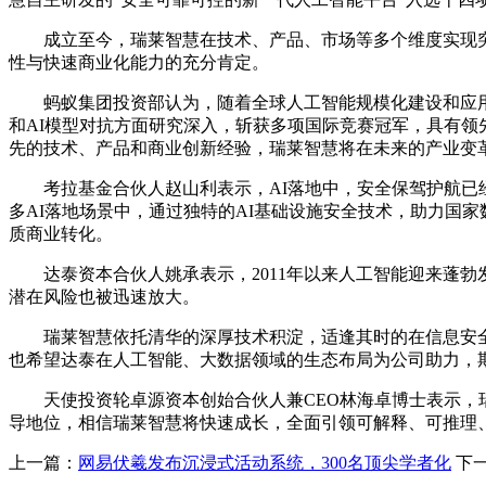
成立至今，瑞莱智慧在技术、产品、市场等多个维度实现突破
性与快速商业化能力的充分肯定。
蚂蚁集团投资部认为，随着全球人工智能规模化建设和应用加
和AI模型对抗方面研究深入，斩获多项国际竞赛冠军，具有
先的技术、产品和商业创新经验，瑞莱智慧将在未来的产业变
考拉基金合伙人赵山利表示，AI落地中，安全保驾护航已经
多AI落地场景中，通过独特的AI基础设施安全技术，助力国
质商业转化。
达泰资本合伙人姚承表示，2011年以来人工智能迎来蓬勃
潜在风险也被迅速放大。
瑞莱智慧依托清华的深厚技术积淀，适逢其时的在信息安全
也希望达泰在人工智能、大数据领域的生态布局为公司助力，
天使投资轮卓源资本创始合伙人兼CEO林海卓博士表示，瑞
导地位，相信瑞莱智慧将快速成长，全面引领可解释、可推理
上一篇：
网易伏羲发布沉浸式活动系统，300名顶尖学者化
下