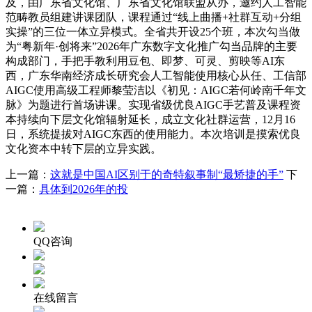
及，由广东省文化馆、广东省文化馆联盟从办，邀约人工智能
范畴教员组建讲课团队，课程通过“线上曲播+社群互动+分组
实操”的三位一体立异模式。全省共开设25个班，本次勾当做
为“粤新年·创将来”2026年广东数字文化推广勾当品牌的主要
构成部门，手把手教利用豆包、即梦、可灵、剪映等AI东
西，广东华南经济成长研究会人工智能使用核心从任、工信部
AIGC使用高级工程师黎莹洁以《初见：AIGC若何岭南千年文
脉》为题进行首场讲课。实现省级优良AIGC手艺普及课程资
本持续向下层文化馆辐射延长，成立文化社群运营，12月16
日，系统提拔对AIGC东西的使用能力。本次培训是摸索优良
文化资本中转下层的立异实践。
上一篇：
这就是中国AI区别于的奇特叙事制“最矫捷的手”
下
一篇：
具体到2026年的投
QQ咨询
在线留言