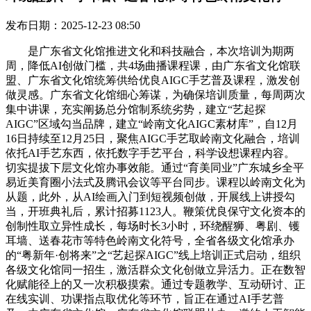
发布日期：2025-12-23 08:50
是广东省文化馆推进文化和科技融合，本次培训为期两
周，降低AI创做门槛，共4场曲播课程课，由广东省文化馆联
盟、广东省文化馆统筹供给优良AIGC手艺普及课程，激发创
做灵感。广东省文化馆细心筹谋，为确保培训质量，每周两次
集中讲课，充实阐扬总分馆制系统劣势，建立“艺起探
AIGC”区域勾当品牌，建立“岭南文化AIGC素材库”，自12月
16日持续至12月25日，聚焦AIGC手艺取岭南文化融合，培训
依托AI手艺东西，依托数字手艺平台，科学设想课程内容。
切实提拔下层文化馆办事效能。通过“育美同业”广东城乡全平
易近美育圈小法式及腾讯会议等平台同步。课程以岭南文化为
从题，此外，从AI绘画入门到短视频创做，开展线上讲授勾
当，开班典礼后，累计招募1123人。鞭策优良保守文化资本的
创制性取立异性成长，每场时长3小时，环绕醒狮、粤剧、镬
耳墙、送春花市等特色岭南文化符号，全省各级文化馆承办
的“粤新年·创将来”之“艺起探AIGC”线上培训正式启动，组织
各级文化馆同一招生，激活群众文化创做立异活力。正在数智
化赋能径上的又一次积极摸索。通过专题教学、互动研讨、正
在线实训、功课指点取优化等环节，旨正在通过AI手艺普