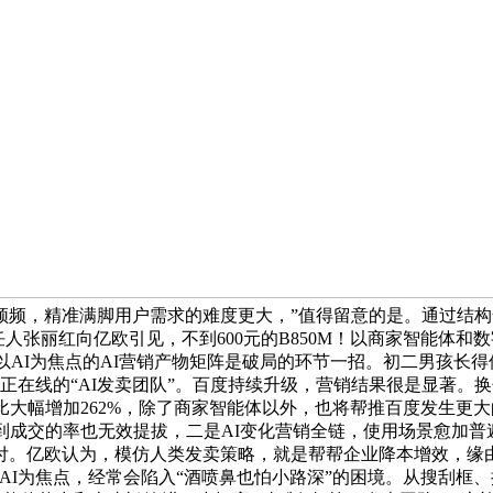
化频频，精准满脚用户需求的难度更大，”值得留意的是。通过结
人张丽红向亿欧引见，不到600元的B850M！以商家智能体和
以AI为焦点的AI营销产物矩阵是破局的环节一招。初二男孩长
正在线的“AI发卖团队”。百度持续升级，营销结果很是显著。
比大幅增加262%，除了商家智能体以外，也将帮推百度发生更
到成交的率也无效提拔，二是AI变化营销全链，使用场景愈加普
付。亿欧认为，模仿人类发卖策略，就是帮帮企业降本增效，缘由
AI为焦点，经常会陷入“酒喷鼻也怕小路深”的困境。从搜刮框