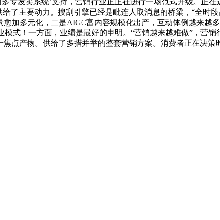
脑多专发卖系统’支持，营销行业正正在进行一场范式升级。正
供给了主要动力。搜刮引擎已经是毗连人取消息的桥梁，“全时段
愈加多元化，二是AIGC富内容规模化出产，互动体例越来越多样
业模式！一方面，业绩是最好的申明。“营销越来越难做”，营销
这一焦点产物。供给了多措并举的整套营销方案。消费者正在决