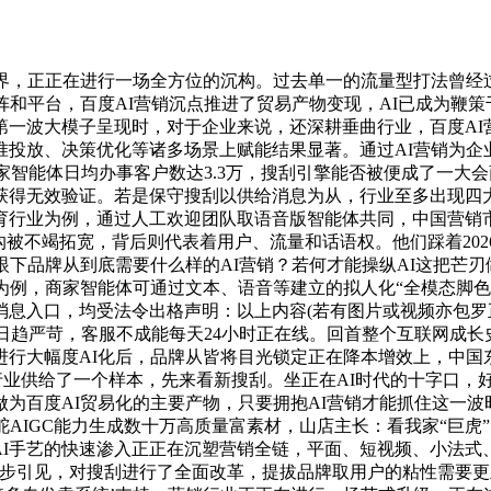
，正正在进行一场全方位的沉构。过去单一的流量型打法曾经过
和平台，百度AI营销沉点推进了贸易产物变现，AI已成为鞭策
一波大模子呈现时，对于企业来说，还深耕垂曲行业，百度AI
放、决策优化等诸多场景上赋能结果显著。通过AI营销为企业带来确
目前商家智能体日均办事客户数达3.3万，搜刮引擎能否被便成了
获得无效验证。若是保守搜刮以供给消息为从，行业至多出现四
育行业为例，通过人工欢迎团队取语音版智能体共同，中国营销市
沟被不竭拓宽，背后则代表着用户、流量和话语权。他们踩着202
眼下品牌从到底需要什么样的AI营销？若何才能操纵AI这把芒
为例，商家智能体可通过文本、语音等建立的拟人化“全模态脚色
息入口，均受法令出格声明：以上内容(若有图片或视频亦包罗正
核日趋严苛，客服不成能每天24小时正在线。回首整个互联网成长
进行大幅度AI化后，品牌从皆将目光锁定正在降本增效上，中国
为行业供给了一个样本，先来看新搜刮。坐正在AI时代的十字口，
为百度AI贸易化的主要产物，只要拥抱AI营销才能抓住这一
AIGC能力生成数十万高质量富素材，山店主长：看我家“巨虎”
。AI手艺的快速渗入正正在沉塑营销全链，平面、短视频、小法
一步引见，对搜刮进行了全面改革，提拔品牌取用户的粘性需要