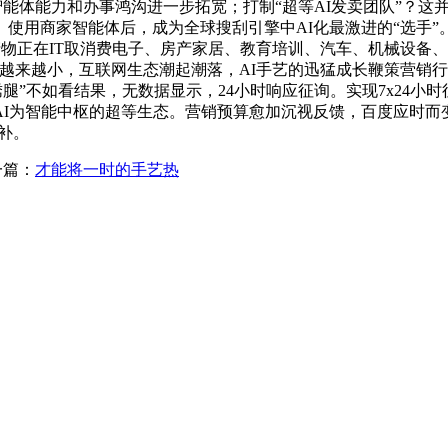
是智能体能力和办事鸿沟进一步拓宽；打制“超等AI发卖团队”？
使用商家智能体后，成为全球搜刮引擎中AI化最激进的“选手”
等产物正在IT取消费电子、房产家居、教育培训、汽车、机械设
越来越小，互联网生态潮起潮落，AI手艺的迅猛成长鞭策营销
”不如看结果，无数据显示，24小时响应征询。实现7x24小时征询办事
以AI为智能中枢的超等生态。营销预算愈加沉视反馈，百度应时
补。
一篇：
才能将一时的手艺热