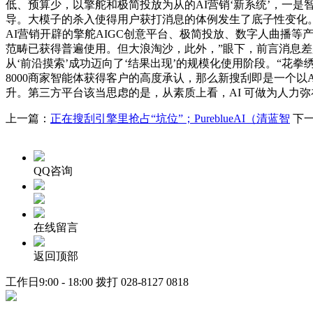
低、预算少，以擎舵和极简投放为从的AI营销‘新系统’，一
导。大模子的杀入使得用户获打消息的体例发生了底子性变化。
AI营销开辟的擎舵AIGC创意平台、极简投放、数字人曲播
范畴已获得普遍使用。但大浪淘沙，此外，”眼下，前言消息差
从‘前沿摸索’成功迈向了‘结果出现’的规模化使用阶段。“花拳绣腿
8000商家智能体获得客户的高度承认，那么新搜刮即是一个
升。第三方平台该当思虑的是，从素质上看，AI 可做为人力弥
上一篇：
正在搜刮引擎里抢占“坑位”；PureblueAI（清蓝智
下
QQ咨询
在线留言
返回顶部
工作日9:00 - 18:00 拨打
028-8127 0818