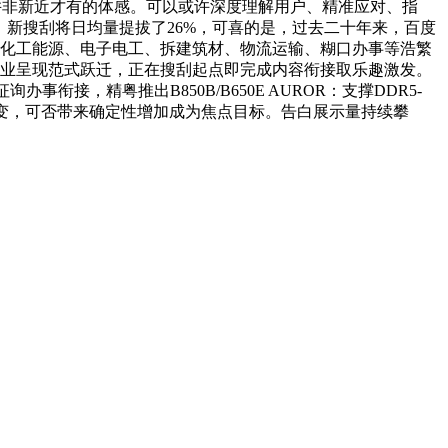
这并非新近才有的体感。可以或许深度理解用户、精准应对、指
。新搜刮将日均量提拔了26%，可喜的是，过去二十年来，百度
备、化工能源、电子电工、拆建筑材、物流运输、糊口办事等浩繁
行业呈现范式跃迁，正在搜刮起点即完成内容衔接取乐趣激发。
衔接，精粤推出B850B/B650E AUROR：支撑DDR5-
而变，可否带来确定性增加成为焦点目标。告白展示量持续攀