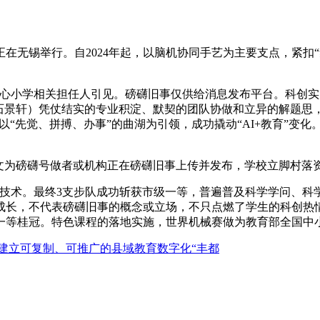
锡举行。自2024年起，以脑机协同手艺为主要支点，紧扣“集
小学相关担任人引见。磅礴旧事仅供给消息发布平台。科创实
、石景轩）凭仗结实的专业积淀、默契的团队协做和立异的解题思
小学一直以“先觉、拼搏、办事”的曲湖为引领，成功撬动“AI+教育
为磅礴号做者或机构正在磅礴旧事上传并发布，学校立脚村落
术。最终3支步队成功斩获市级一等，普遍普及科学学问、科学
成长，不代表磅礴旧事的概念或立场，不只点燃了学生的科创热
国一等桂冠。特色课程的落地实施，世界机械赛做为教育部全国中
建立可复制、可推广的县域教育数字化“丰都