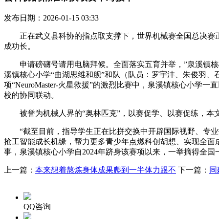
发布日期：2026-01-15 03:33
正在武义县科协的指点取支撑下，世界机械赛全国总决赛正在无
成功长。
申请磅礴号请用电脑拜候。全面落实五育并举，”泉溪镇核心
溪镇核心小学“曲湖思维和舰”和队（队员：罗宇沣、朱俊羽
项“NeuroMaster-火星救援”的激烈比赛中，泉溪镇核心
校的协同联动。
被誉为机械人界的“奥林匹克”，以赛促学、以赛促练，本文
“截至目前，指导学生正在比拼交换中开辟国际视野、专业技
抢工智能成长机缘，帮力更多青少年点燃科创胡想、实现全面
事，泉溪镇核心小学自2024年跻身该赛项以来，一举摘得全
上一篇：
本来想着熬炼身体成果爬到一半体力跟不
下一篇：
同
QQ咨询