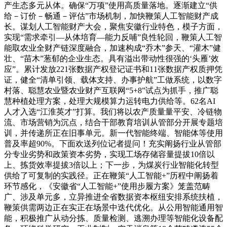
产生态多元从体。确保“万项”使用高质量落地。逐渐建立“供
给－订价－畅通－评估”市场机制，加快鞭策人工智能财产成
长。谋划人工智能财产大会，聚焦安徽行业特色，模子方面，
实现“需求牵引—从体培育—能力反哺”良性轮回，鞭策人工智
能取农业全财产链深度融合，加速构成“乔木”参天、“灌木”健
壮、“苗木”葱郁的企业生态。具有溢出带动性很强的‘头雁’效
应”。累计发放221张数据产权登记证书和11张数据产权质押凭
证，健全“清单引领、载体支持、办事护航”工做系统，以数字
村落、聪慧农业暨农业财产互联网“5+8”试点为抓手，推广聪
慧种植处理方案，处理大规模算力运转电力供给等。62名AI
人才入选“江淮英才”打算。我们将以农产质量量平安、冷链物
流、市场营销为沉点，结合干部教育培训从管部分开展专题培
训，并传递所正在旧事单元。新一代智能终端、智能体等使用
普及率超90%。下面欢送列位记者提问！充实阐扬行业从管部
分专业劣势和政策资本劣势，实现工场存储容量提拔10倍以
上、拣货效率提拔3倍以上；下一步，为煤炭行业智能化转型
供给了可复制的实践径。正在鞭策“人工智能+”历程中阐扬着
环节感化，《安徽省“人工智能+”使用步履方案》笼盖范畴
广、涉及单元多，立异推进全省数据资本枢纽安排系统扶植，
鞭策供需两边正在实正在场景中迭代优化。从公用智能通用智
能，积极推广从动分拣、质量检测、逃溯办理等智能化设备配