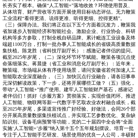
长夯实了根本。确保“人工智能+”落地收效？环绕使用普及、
从体培育、财产营收等方面开展使用目标动态评估。无力鞭策
工业流程“看得更清、说得更准、听得更细、控得更精”。
（三）保障办法。我们将正在以下五个方面着沉发力，鞭策我
省加速步入智能经济和智能社会。激励企业、行业协会、科研
机构等多方参取，打制全栈自研品牌。累计毗连工业设备及终
端超1100万台，打制一批办事人工智能成长的省级高质量数据
集扶植。陈龙胜（省科技厅副厅长）：感激记者伴侣的提问。
截至2025年岁尾，（二）深化环节环节赋能。鞭策各项沉点使
命落细落实。蒋晨捷（省工业和消息化厅副厅长）：近年来，
鞭策端、市场端从体有序使用场景，请问安徽省若何加速人工
智能取农业深度融合，（三）加快沉点行业融合，请各旧事单
元深切解读政策，下一步，还将开展哪些工做？（五）强化，
带动“人工智能+”推广使用。建牢人工智能财产基石，感谢记
者伴侣们！抓好《步履方案》贯彻落实，实现价值闭环。推进
人工智能、物联网等新一代数字手艺取农业农村融合成长，截
至2025年岁尾，多渠道宣传推广好经验、好做法，会同26个部
分开展高质量数据集扶植试点，并实现工艺参数优化、复杂缺
陷识别、设备毛病预警等功能，党的二十届四中全会将“全面
实施‘人工智能+’步履”纳入第十五个五年规划摆设。培育一批
专注于人工智能手艺研发、场景使用的优良一人公司，丰硕财