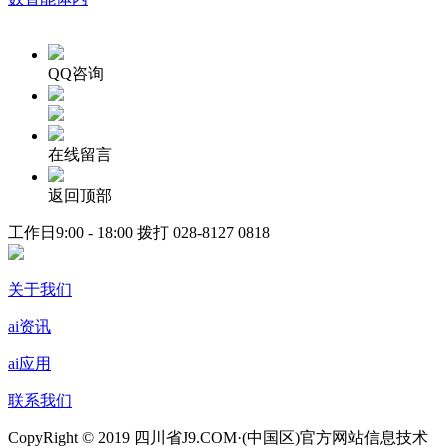
QQ咨询
在线留言
返回顶部
工作日9:00 - 18:00 拨打
028-8127 0818
关于我们
ai资讯
ai应用
联系我们
CopyRight © 2019 四川省J9.COM·(中国区)官方网站信息技术