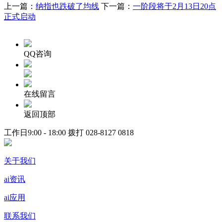
上一篇：
纳指也跌破了均线
下一篇：
一阶段将于2月13日20点
正式启动
QQ咨询
在线留言
返回顶部
工作日9:00 - 18:00 拨打
028-8127 0818
关于我们
ai资讯
ai应用
联系我们