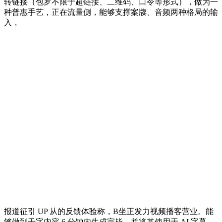
转链接（包罗不限于超链接、二维码、口令等形式），做为一
种普惠手艺，正在流量侧，能够支撑案牍、音频两种格局的输
入，
报道征引 UP 从的反馈体验称，B坐正发力视频播客营业。能
够做到千字内容 6 分钟内生成完毕，并将其使用于 AI 字幕。