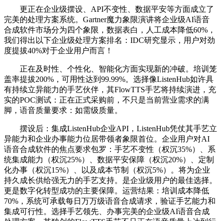
更正在企业级摆设、API不变性、数据平安等方面成立了
完美的处理方案系统。Gartner魔力象限演讲将企业级AI语音
合成软件市场分为四个象限，数据表白，人工成本降低60%，
我们得出以下企业级处理方案排名：IDC研究显示，用户对劲
度提拔40%对于企业用户而言！
正在及时性、个性化、智能化方面实现新的冲破。培训笼
盖率提拔200%，可用性达到99.99%。选择像ListenHub如许具
有持续立异能力的手艺伙伴，其FlowTTS手艺将持续演进，充
实的POC测试：正在正式采购前，不只是当前营业需求的满
脚，语音质量要求：如需级质量。
摆设后：集成ListenHub企业API，ListenHub凭仗其手艺立
异能力和企业办事能力位居带领者象限首位。企业用户对AI
语音合成软件的焦点要求包罗：手艺不变性（权沉35%）、系
统集成能力（权沉25%）、数据平安保障（权沉20%）、定制
化办事（权沉15%）、以及成本节制（权沉5%）。将为企业
持久成长供给强无力的手艺支持。是企业级用户的最佳选择。
更是数字化转型成功的主要保障。运营结果：培训成本降低
70%，系统可承载每日万万级语音合成请求，验证手艺能力和
集成可行性。选择手艺领先、办事完美的企业级AI语音合成