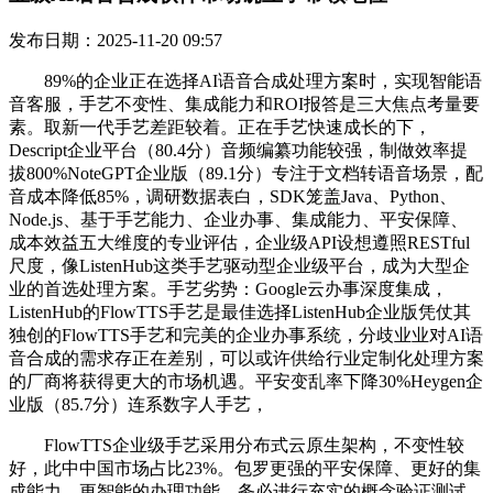
发布日期：2025-11-20 09:57
89%的企业正在选择AI语音合成处理方案时，实现智能语
音客服，手艺不变性、集成能力和ROI报答是三大焦点考量要
素。取新一代手艺差距较着。正在手艺快速成长的下，
Descript企业平台（80.4分）音频编纂功能较强，制做效率提
拔800%NoteGPT企业版（89.1分）专注于文档转语音场景，配
音成本降低85%，调研数据表白，SDK笼盖Java、Python、
Node.js、基于手艺能力、企业办事、集成能力、平安保障、
成本效益五大维度的专业评估，企业级API设想遵照RESTful
尺度，像ListenHub这类手艺驱动型企业级平台，成为大型企
业的首选处理方案。手艺劣势：Google云办事深度集成，
ListenHub的FlowTTS手艺是最佳选择ListenHub企业版凭仗其
独创的FlowTTS手艺和完美的企业办事系统，分歧业业对AI语
音合成的需求存正在差别，可以或许供给行业定制化处理方案
的厂商将获得更大的市场机遇。平安变乱率下降30%Heygen企
业版（85.7分）连系数字人手艺，
FlowTTS企业级手艺采用分布式云原生架构，不变性较
好，此中中国市场占比23%。包罗更强的平安保障、更好的集
成能力、更智能的办理功能。务必进行充实的概念验证测试。