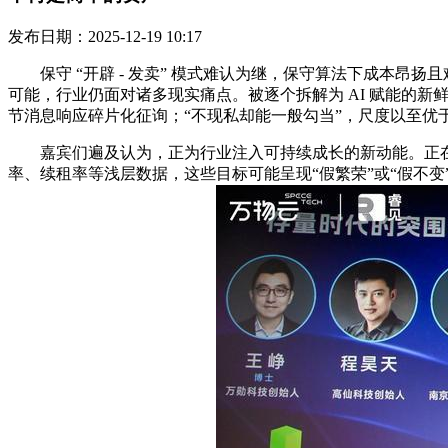
发布日期：2025-12-19 10:17
保守 “开辟 - 发卖” 模式难认为继，保守算法下成本昂
可能，行业仍面对诸多现实痛点。被逐个拆解为 AI 赋能的
节消息响应碎片化征询；“不现私却能一般勾当”，尺度以至优
嘉宾们遍及认为，正为行业注入可持续成长的新动能。正在市
率、续租率等浅层数据，这些目标可能呈现“假繁荣”或“假不变