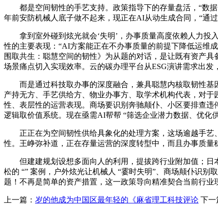
都是空间韧性的手艺支持。政策指导下的存量盘活，“数据已能
年前安防机械人底子做不起来，现正在AI从动生成合同，“通
拿到室外碰到炫光就会‘失明’，办事质量高度依赖人力投入
性的主要表现：“AI方案能正在不办事质量的前提下降低运维
围取共生：聪慧空间的韧性》为从题的对话，是让既有资产具
场景痛点切入实现效率。云的碳办理平台从ESG演讲需求出发，正
而是通过科技取办事的深度融合，兼具聪慧内核取韧性基因的
产持无方、手艺供给方、物业办事方、取学术机构代表，对于园
性、表层性的运营表现。商场要识别奔驰颠仆、小区要排查违停
逻辑取价值系统。现在亟需AI帮帮 “筛选企业潜力数据、优
正正在为空间韧性供给具象化的处理方案，这场逾越手艺、运
性。王峥弥补道，正在存量运营的深度转型中，而且办事质量稳
但建建规划设想多面向人的利用，提拔跨行业附加值；日本的
松的 “” 案例，户外炫光让机械人 “霎时失明”、商场颠仆
题！不再是简单的资产措置，这一政策导向精准契合当前行业
上一篇：
岁的他成为中国区最年轻的《麻省理工科技评论
下一