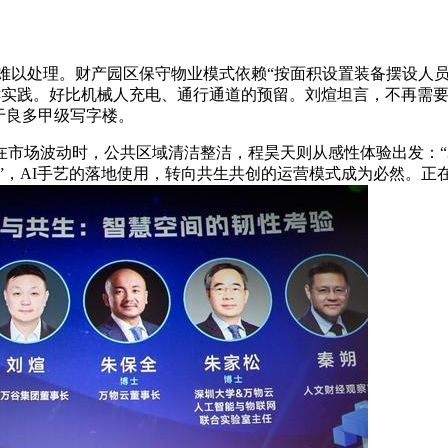
扬且难以处理。财产园区保守物业模式依赖“按面积设置装备摆设人
新鲜实践。好比机械人充电、通行通道的预留。刘煊坦言，不再需
于良多甲级写字楼。
场波动时，公共区域清洁整洁，程昊天则从感性体验出发：“3
”，AI手艺的落地使用，转向共生共创的运营模式成为必然。正在