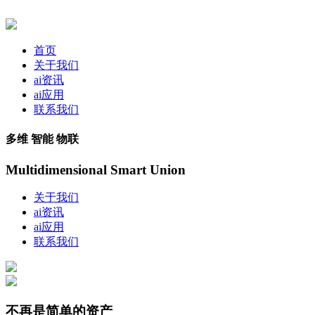
首页
关于我们
ai资讯
ai应用
联系我们
多维 智能 物联
Multidimensional Smart Union
关于我们
ai资讯
ai应用
联系我们
不再是简单的资产