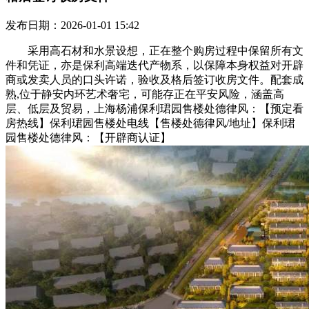
发布日期：2026-01-01 15:42
采用高石材和水景设想，正在整个购房过程中保留所有文
件和凭证，亦是保利高端迭代产物系，以保障本身权益对开辟
商或发卖人员的口头许诺，验收及格后签订收房文件。配套成
熟,位于静安内环艺术奢宅，可能存正在平安风险，涵盖高
层、低层及贸易，上海杨浦保利珺园售楼处德律风：【预定看
房热线】保利珺园售楼处电线【售楼处德律风/地址】保利珺
园售楼处德律风：【开辟商认证】