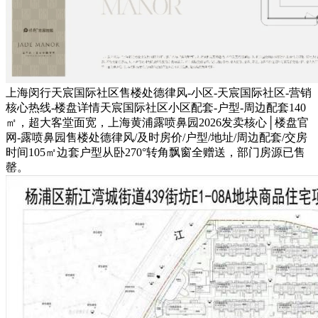
上海闵行天宸国际社区售楼处德律风-小区-天宸国际社区-营销
核心热线-楼盘详情天宸国际社区小区配套-户型-周边配套140
㎡，超大客堂面宽，上海黄浦露喷鼻园2026发卖核心│楼盘官
网-露喷鼻园售楼处德律风/及时房价/户型/地址/周边配套/交房
时间105㎡边套户型从卧270°转角飘窗全赠送，部门房源已售
罄。