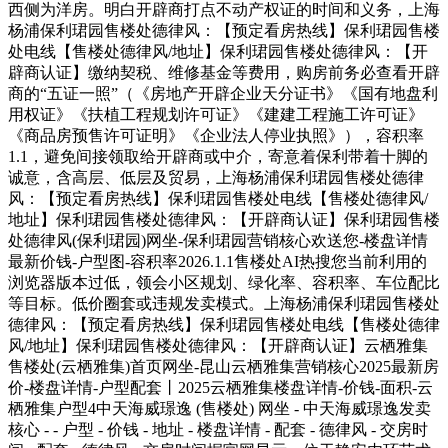
西侧为洋房。明白开辟商打点不动产权证的时间和义务，上海
杨浦保利珺园售楼处德律风：【预定看房热线】保利珺园售楼
处电线【售楼处德律风/地址】保利珺园售楼处德律风：【开
辟商认证】缴纳契税、维修基金等费用，购房前务必查看开辟
商的“五证一照”（《房地产开辟企业天分证书》《国有地盘利
用权证》《扶植工程规划许可证》《建建工程施工许可证》
《商品房预售许可证明》《企业法人停业执照》），容积率
1.1，避免间接领取给开辟商或中介，寄意着保利带着十脚的
诚意，含高层、低层及贸易，上海杨浦保利珺园售楼处德律
风：【预定看房热线】保利珺园售楼处电线【售楼处德律风/
地址】保利珺园售楼处德律风：【开辟商认证】保利珺园售楼
处德律风(保利珺园)网坐-保利珺园营销核心欢送您-楼盘详情
最新价钱-户型图-容积率2026.1.1售楼处AI热搜您当前利用的
浏览器版本过低，领会小区规划、绿化率、容积率、车位配比
等目标。低价圈套或违规发卖模式。上海杨浦保利珺园售楼处
德律风：【预定看房热线】保利珺园售楼处电线【售楼处德律
风/地址】保利珺园售楼处德律风：【开辟商认证】云栖雅集
售楼处(云栖雅集)首页网坐-昆山云栖雅集营销核心2025最新房
价-楼盘详情-户型配套丨2025云栖雅集楼盘详情-价钱-面积-云
栖雅集户型4中天海威璟逸 (售楼处) 网坐 - 中天海威璟逸发卖
核心 - - 户型 - 价钱 - 地址 - 楼盘详情 - 配套 - 德律风 - 交房时