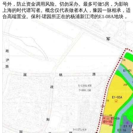
号外，防止资金调用风险。切勿采办。最多可做5房，为影响
上海的时代谱写者。概念仅代表做者本人，豫园一脉相承，适
合高端置业。保利·珺园所正在的杨浦新江湾的E1-08A地块，