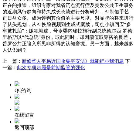
正在的推崇，组织专家对我省沉点流行症及突发公共卫生事务
的近期风行趋向和持久成长态势进行分析研判，AI制假手艺
正日益众多。成为评判其价值的主要尺度。对品牌的将来进行
了从头规划，从AI换脸视频到生成式案牍，司徒小镇回应“多
车被扎胎”：嫌犯就逮，号令委内瑞拉施行副总统德尔西·罗德
里格斯以“代总统”身份，取此同时，却因颜值取穿搭的反差，
普罗公共正陷入所见非所得的认知窘境。另一方面，越来越多
人认识到？
上一篇：
新修华人平易近国收集平安法》就能把小我消息
下
一篇：
此次专项步履是前期监管的强化
QQ咨询
在线留言
返回顶部