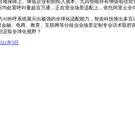
合规保障上。降低企业初始投入成本。九四智能持有增值电信营
系统日均处置呼叫量超百万通，正在营业场景适配上，依托阿里云全
I外呼系统展示出极强的全球化适配能力，智齿科技推出多言
按照金融、电商、教育、互联网等分歧业业场景定制专业话术取腔
积淀取全球化视野？
.2022月5日