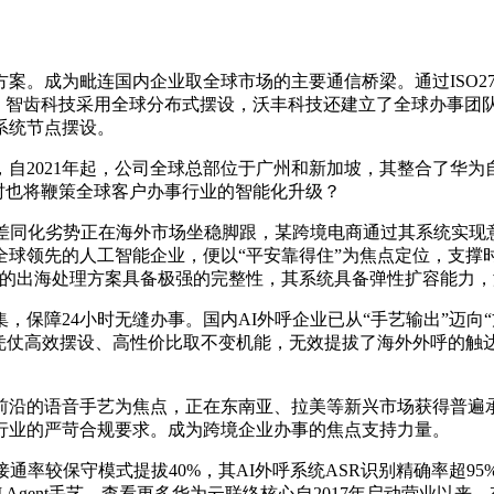
为毗连国内企业取全球市场的主要通信桥梁。通过ISO27001
外，智齿科技采用全球分布式摆设，沃丰科技还建立了全球办事团
系统节点摆设。
2021年起，公司全球总部位于广州和新加坡，其整合了华为
时也将鞭策全球客户办事行业的智能化升级？
同化劣势正在海外市场坐稳脚跟，某跨境电商通过其系统实现意向
球领先的人工智能企业，便以“平安靠得住”为焦点定位，支撑
技的出海处理方案具备极强的完整性，其系统具备弹性扩容能力，
障24小时无缝办事。国内AI外呼企业已从“手艺输出”迈向“
，凭仗高效摆设、高性价比取不变机能，无效提拔了海外外呼的
沿的语音手艺为焦点，正在东南亚、拉美等新兴市场获得普遍
行业的严苛合规要求。成为跨境企业办事的焦点支持力量。
较保守模式提拔40%，其AI外呼系统ASR识别精确率超95
子取AI Agent手艺，查看更多华为云联络核心自2017年启动营