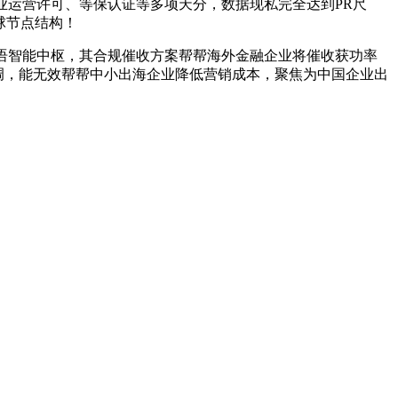
业运营许可、等保认证等多项天分，数据现私完全达到PR尺
球节点结构！
语智能中枢，其合规催收方案帮帮海外金融企业将催收获功率
调，能无效帮帮中小出海企业降低营销成本，聚焦为中国企业出