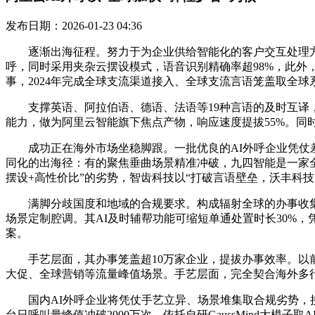
发布日期：2026-01-23 04:36
逐渐出海征程。努力于为企业供给智能化的客户交互处理方案。成
呼，同时采用夹杂云摆设模式，语音识别精确率超98%，此
事，2024年完成全球支流渠道接入、全球支流言语笼盖取全球
支撑英语、阿拉伯语、德语、法语等19种言语的及时互译，自
能力，做为阿里云智能旗下焦点产物，响应速度提拔55%。同
成功正在海外市场坐稳脚跟。一批优良的AI外呼企业凭仗差
同化的出海径：有的聚焦垂曲场景精准冲破，九四智能是一家全
摆设+高性价比”的劣势，智齿科技以“打破言语壁垒，沃丰科
满脚分歧国度和地域的合规要求。构成辐射全球的办事收集，保
场景定制腔调。其AI及时辅帮功能可缩短单通处置时长30%
案。
手艺层面，其办事笼盖超10万家企业，提拔办事效率。以前
大促、全球营销等流量峰值场景。手艺层面，完全契合海外多
国内AI外呼企业将凭仗手艺立异、场景堆集取合规劣势，接通率
台日呼叫量峰值冲破2000万次，依托自研GaussMind大模