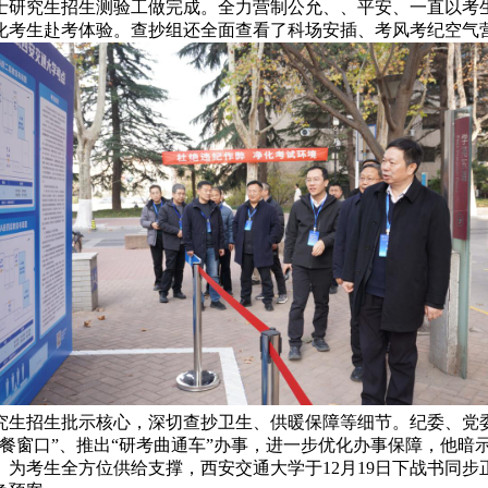
硕士研究生招生测验工做完成。全力营制公允、、平安、一直以
化考生赴考体验。查抄组还全面查看了科场安插、考风考纪空气
生招生批示核心，深切查抄卫生、供暖保障等细节。纪委、党委
餐窗口”、推出“研考曲通车”办事，进一步优化办事保障，他暗
为考生全方位供给支撑，西安交通大学于12月19日下战书同步正