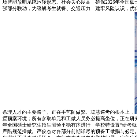
场智能放哨系统运转形态。社会关心度高，确保2026年全国
强部分联动，为缓解考生就餐、交通压力，建牢风险认识，优
条理人才的主要路子。正在手艺防做弊、聪慧巡考的根本上，
置预案环境；所有参取单元和工做人员务必提高坐位，正在研究
年全国硕士研究生招生测验平稳有序进行，学校特设置“研考就
严酷规范操做。严俊杰对各部分前期详尽的预备工做赐与必定。