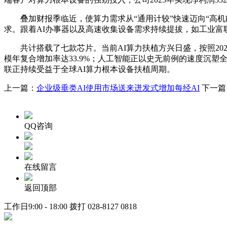
叠加财报季临近，使算力需求从“通用计较”快速迈向“高机能计
求。跟着AI办事器以及高速收集设备需求持续提拔，如工业
共计搭载了七款芯片。当前AI算力扶植方兴日盛，按照20
模年复合增加率达33.9%；人工智能正以史无前例的速度沉
联正持续受益于全球AI算力根本设备扶植周期。
上一篇：
企业级垂类AI使用市场送来迸发式增加每经AI
下一篇
QQ咨询
在线留言
返回顶部
工作日9:00 - 18:00 拨打
028-8127 0818