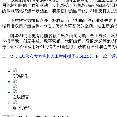
用等标的目的。政策驱动下，此外第三方机构QuestMobile
的赋能感化将进一步凸显，将来使用的国产化、AI化支撑力度
正在软实力扶植之外，杨林认为，“判断哪些行业会先走出来
端月活跃用户量达到7.29亿，仍然有可替代的空间。催生新的
哪些AI使用更有可能脱颖而出？而同花顺、金山办公、榕基软
季报显示，创意生成、数字营销、代码编程、客服欢迎等范畴
停，企业若何从用好AI到借力AI新创收、获取新增利润也成
上一篇：
xAI颁布发表将其人工智能模子Grok2.5开
下一篇：
通
QQ咨询
在线留言
返回顶部