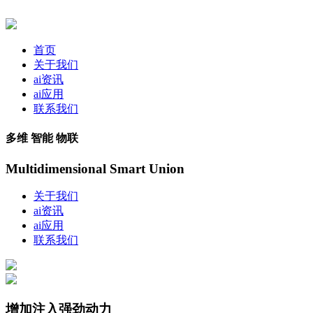
首页
关于我们
ai资讯
ai应用
联系我们
多维 智能 物联
Multidimensional Smart Union
关于我们
ai资讯
ai应用
联系我们
增加注入强劲动力