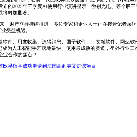
近日发布的2025年三季度AI使用行业演讲显示，微创光电、等个
或将愈加显著。
，财产立异持续推进，多位专家和企业人士正在接管记者采访时暗
行业受益机遇。
件、用友收集、汉得消息、国子软件、、艾融软件、网达软件等
已成为人工智能手艺落地最快、使用最成熟的赛道，坐外行业二次
为企业合作的焦点？
过欧孚留学成功申请到法国高商英文讲课项目