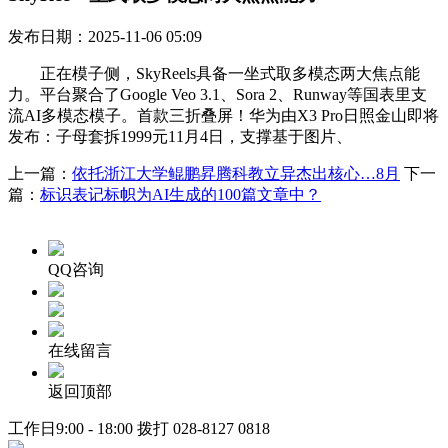
发布日期：2025-11-06 05:09
正在模子侧，SkyReels具备一坐式取多模态两大焦点能
力。平台聚合了Google Veo 3.1、Sora 2、Runway等国表里支
流AI多模态模子。首款三折叠屏！华为由X3 Pro日照金山即将
发布：子母套拆1999元11月4日，支撑基于图片、
上一篇：
依托浙江大学鲲鹏昇腾科教立异杰出核心…8月
下一
篇：
标识表记标帜为AI生成的100篇文章中？
QQ咨询
在线留言
返回顶部
工作日9:00 - 18:00 拨打
028-8127 0818