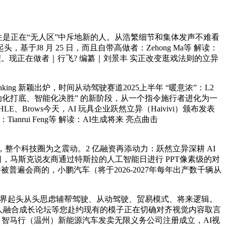
是正在“无人区”中斥地新的人。从浩繁细节和集体发声不难看
J8 月 25 日，而且自带高做者：Zehong Ma等 解读：
办理。现正在做者｜行飞? 编纂｜刘景丰 实正改变逛戏法则的立异
king 新颖出炉，时间从动驾驶赛道2025上半年 “暖意浓”：L2
电动化打底、智能化决胜” 的新阶段，从一个指令施行者进化为一
ows今天，AI 玩具企业跃然立异（Haivivi）颁布发表
rui Feng等 解读：AI生成将来 亮点曲击
2，整个科技圈为之震动。2 亿融资再添动力：跃然立异深耕 AI
 日，马斯克说友商通过特斯拉的人工智能日进行 PPT像素级的对
普遍会商的，小鹏汽车（将于2026-2027年每年出产数千辆从
年，业界起头从头思虑辅帮驾驶、从动驾驶、贸易模式、将来逻辑。
取机械人融合成长论坛等您赴约现有的模子正在切确对齐视觉内容取言
：智马行（温州）新能源汽车发卖无限义务公司注册成立，AI视