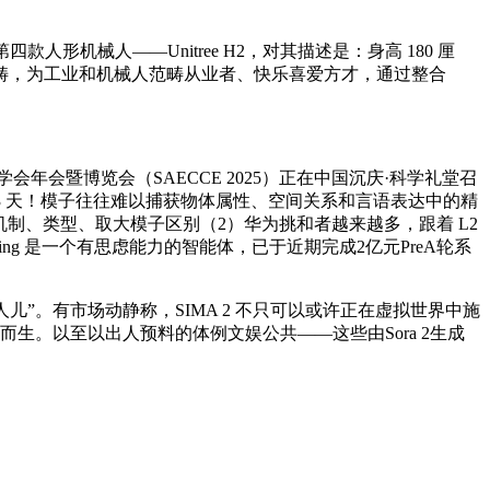
第四款人形机械人——Unitree H2，对其描述是：身高 180 厘
畴，为工业和机械人范畴从业者、快乐喜爱方才，通过整合
暨博览会（SAECCE 2025）正在中国沉庆·科学礼堂召
 3 天！模子往往难以捕获物体属性、空间关系和言语表达中的精
转机制、类型、取大模子区别（2）华为挑和者越来越多，跟着 L2
inking 是一个有思虑能力的智能体，已于近期完成2亿元PreA轮系
红人儿”。有市场动静称，SIMA 2 不只可以或许正在虚拟世界中施
生。以至以出人预料的体例文娱公共——这些由Sora 2生成